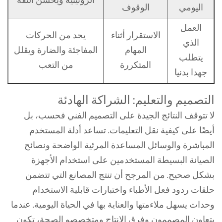
الروتينية ويحسن الثقة
اليومي
الوقوف
العمل
الاستقرار أثناء
يحد من الحركات
الذي
المهام
المفاجئة والضارة ويقلل
يتطلب
المتكررة
من التعب
جهدا بدنيا
التصميم والتعليم: الشراكة الهادئة
لا تتوقف النتائج الجيدة على التصميم الفني فحسب، بل
أيضًا على كيفية نقل التعليمات. تساعد أدلة المستخدم
المباشرة والوسائل المساعدة المرئية الواضحة ونصائح
الصيانة البسيطة المستخدمين على استخدام الأجهزة
بشكل صحيح. من المرجح أن تنتج المصانع التي تتضمن
حلقات ردود فعل الأطباء واختبارات قابلية الاستخدام
وحدات يسهل ملاءمتها والعناية بها في الحياة اليومية. عندما
يتعاون المصممون وفرق الإنتاج ومتخصصو الصحة، تكون