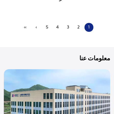
››
›
5
4
3
2
1
معلومات عنا