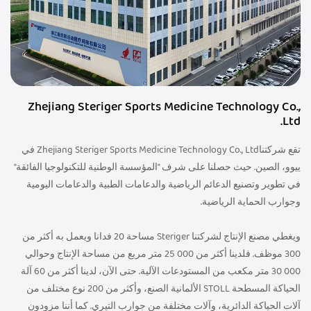
Zhejiang Steriger Sports Medicine Technology Co.,
Ltd.
تقع شركتناZhejiang Steriger Sports Medicine Technology Co., Ltd في
ييوو، الصين. حيث حصلنا على شرف "المؤسسة الوطنية للتكنولوجيا الفائقة"
في تطوير وتصنيع الدعائم الرياضية والدعامات الطبية والدعامات اليومية
وجوارب الحماية الرياضية.
ويغطي مصنع الإنتاج لشركتنا Steriger مساحة 20 فدانا ويعمل به أكثر من
300 موظف. فلدينا أكثر من 000 25 متر مربع من مساحة الإنتاج وحوالي
000 30 متر مكعب من المستودعات الآلية. حتى الآن، لدينا أكثر من 60 آلة
الحياكة المسطحة STOLL الألمانية الصنع، وأكثر من 200 نوع مختلف من
آلات الحياكة الدائرية، وآلات مختلفة من جوارب التيري. كما أننا مزودون