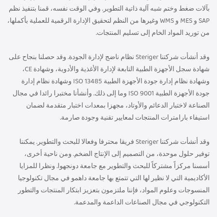
بآلات ضغط وختم شبه آلية ذاتية التطوير. وفي الوقت نفسه، قمنا بتنفيذ نظم
SAP و MES و WMS وغيرها من النظم لتحقيق الإدارة الرقمية للعملية بأكملها،
من توريد المواد الخام إلى تسليم المنتجات.
وقد أنشأت شركتنا Steriger نظام ناضج لإدارة الجودة. وقد حصلنا بنجاح على
شهادة سجل الأجهزة الطبية التابعة لإدارة الأغذية والأدوية، وشهادة CE،
وشهادة نظام إدارة جودة الأجهزة الطبية ISO 13485 وشهادة نظام إدارة
جودة الأجهزة الطبية ISO 9001 وما إلى ذلك. وأنشأنا مختبرا رائدا في مجال
الصناعة لاختبار الدعائم والأوتاد، مجهزا بمعدات اختبار متقدمة لضمان
استيفاء بارامترات المنتجات لمعايير تقنية وجودة صارمة.
وقد أنشأت شركتنا Steriger فريقا محترفا وفعالا للبحث والتطوير. يمكننا
توفير حلول موحدة، من التصميم إلى الإنتاج الضخم. ومن ناحية أخرى،
أسسنا مركزاً مشتركاً للبحث والتطوير مع جامعة دونجهوا. ونظرا للمزايا
الأكاديمية التي لا نظير لها التي تتمتع بها جامعة داهمو في مجال تكنولوجيا
المنسوجات وعلوم المواد، فإننا ملتزمون بتعزيز ابتكار المنتجات والتطور
التكنولوجي في مجال الصناعات الداعمة والمدعمة.