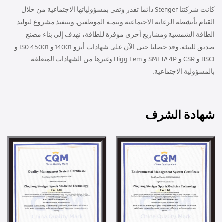
كانت شركتنا Steriger دائما تقدر وتفي بمسؤولياتها الاجتماعية من خلال
القيام بأنشطة الرعاية الاجتماعية وتنمية الموظفين. وبتنفيذ مشروع لتوليد
الطاقة الشمسية ومشاريع أخرى موفرة للطاقة، نهدف إلى بناء مصنع
صديق للبيئة. وقد حصلنا حتى الآن على شهادات أيزو 14001 و IS0 45001 و
BSCI و CSR و SMETA 4P و Higg Fem وغيرها من الشهادات المتعلقة
بالمسؤولية الاجتماعية.
شهادة الشرف