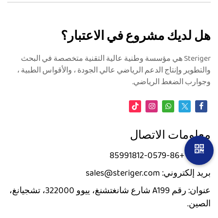
هل لديك مشروع في الاعتبار؟
Steriger هي مؤسسة وطنية عالية التقنية متخصصة في البحث
والتطوير وإنتاج الدعم الرياضي عالي الجودة ، والأقواس الطبية ،
وجوارب الضغط الرياضي.
معلومات الاتصال
الهاتف: +86-0579-85991812
بريد إلكتروني: sales@steriger.com
عنوان: رقم A199 شارع شانغتشنغ، ييوو 322000، تشجيانغ،
الصين.