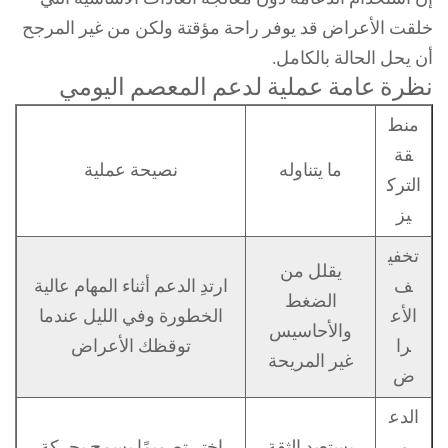
خلقت الأعراض قد يوفر راحة مؤقتة ولكن من غير المرجح
أن يحل الحالة بالكامل.
نظرة عامة عملية لدعم المعصم اليومي
منط
قة
ما يتناوله
نصيحة عملية
الترك
يز
تخفي
يقلل من
ف
ارتدِ الدعم أثناء المهام عالية
الضغط
الأع
الخطورة وفي الليل عندما
والأحاسيس
را
توقظك الأعراض
غير المريحة
ض
الدع
م
يستعيد الثقة
اختر تصميمًا يسمح بحركة