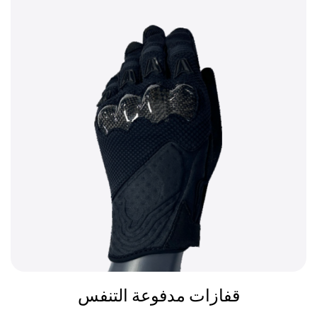
مجموعة واسعة من الفوائد من تحسين قبضة والراحة إلى
الحماية ودعم المعصم. مع ميزات مختلفة مثل القدرة على
التنفس، والتحمل، وملاءمة التكييف، يتم تصميمها لتلبية
احتياجات الرياضيين في مختلف الألعاب الرياضية، وضمان
أدائهم على المستوى المثالي مع الحد من خطر الإصابة.
سواء كنت ترفع الاثقال او تركب الدراجة، فإن الاستثمار في
زوج جيد من القفازات يمكن ان يعزز بشكل كبير من ادائك
وراحتك.
قفازات مدفوعة التنفس