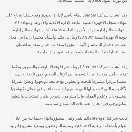
من توريد المواد الخام إلى تسليم المنتجات.
وقد أنشأت شركتنا Steriger نظام ناضج لإدارة الجودة. وقد حصلنا بنجاح على
شهادة سجل الأجهزة الطبية التابعة لإدارة الأغذية والأدوية، وشهادة CE،
وشهادة نظام إدارة جودة الأجهزة الطبية ISO 13485 وشهادة نظام إدارة
جودة الأجهزة الطبية ISO 9001 وما إلى ذلك. وأنشأنا مختبرا رائدا في مجال
الصناعة لاختبار الدعائم والأوتاد، مجهزا بمعدات اختبار متقدمة لضمان
استيفاء بارامترات المنتجات لمعايير تقنية وجودة صارمة.
وقد أنشأت شركتنا Steriger فريقا محترفا وفعالا للبحث والتطوير. يمكننا
توفير حلول موحدة، من التصميم إلى الإنتاج الضخم. ومن ناحية أخرى،
أسسنا مركزاً مشتركاً للبحث والتطوير مع جامعة دونجهوا. ونظرا للمزايا
الأكاديمية التي لا نظير لها التي تتمتع بها جامعة داهمو في مجال تكنولوجيا
المنسوجات وعلوم المواد، فإننا ملتزمون بتعزيز ابتكار المنتجات والتطور
التكنولوجي في مجال الصناعات الداعمة والمدعمة.
كانت شركتنا Steriger دائما تقدر وتفي بمسؤولياتها الاجتماعية من خلال
القيام بأنشطة الرعاية الاجتماعية وتنمية الموظفين. وبتنفيذ مشروع لتوليد