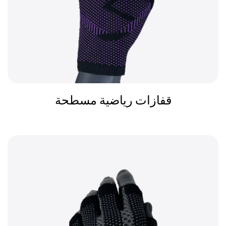
دعم معصم محسن:
تأتي العديد من القفازات مجهزة بلفات المعصم أو أشرطة،
مما يقدم دعما إضافيا لمنطقة المعصم. وهذا أمر بالغ
الأهمية لرياضات مثل رفع الأثقال أو رياضة المضرب، حيث
استقرار المعصم مهم لتجنب الإجهاد والإصابات. يمكن أن
تساعد القفازات مع دعم المعصم الرياضي على الحفاظ
على الوضعية الصحيحة وتحسين أدائهم العام.
قفازات رياضية مسطحة
الميزات
تشييد مواد عالية الجودة:
تصنع القفازات من مجموعة من المواد المعمرة مثل الجلد
الاصطناعي، النيوبرين، والأقمشة القابلة للتنفس. هذه
المواد ليست خفيفة الوزن فقط ولكنها توفر أيضًا المتانة
والمرونة، مما يسمح للرياضيين بالتحرك بحرية دون
المساس بالحماية. وتضمن متانة هذه المواد أن القفازات
يمكن أن تتحمل الاستخدام المكثف والظروف القاسية،
والحفاظ على وظيفتها مع مرور الوقت.