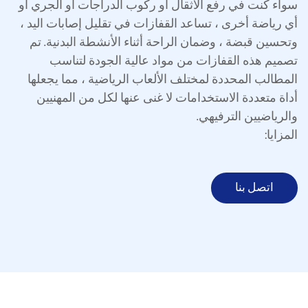
سواء كنت في رفع الأثقال أو ركوب الدراجات أو الجري أو
أي رياضة أخرى ، تساعد القفازات في تقليل إصابات اليد ،
وتحسين قبضة ، وضمان الراحة أثناء الأنشطة البدنية. تم
تصميم هذه القفازات من مواد عالية الجودة لتناسب
المطالب المحددة لمختلف الألعاب الرياضية ، مما يجعلها
أداة متعددة الاستخدامات لا غنى عنها لكل من المهنيين
والرياضيين الترفيهي.
المزايا:
الإمساك والتحكم المحسَّن:
واحدة من الفوائد الرئيسية للقفازات هو تحسين قبضة التي
اتصل بنا
تقدمها. فالكثير من الالعاب الرياضية، وخصوصا تلك التي
تتضمن معدات مثل الاوزان، المضرب، او الدراجات، تتطلب
قبضتها بإحكام. يمكن أن تعزز القفازات المصنوعة من نخيل
المطاط أو السيليكون من قبضة اليد بشكل كبير، مما يمنع
الانزلاق ويعزز السيطرة الشاملة. هذه الميزة هي ميزة
خاصة للرياضيين المشاركين في أنشطة مثل تسلق
الصخور، وركوب الدراجات، وتدريب القوة.