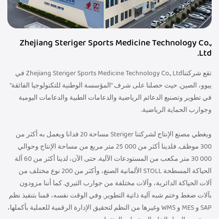
Zhejiang Steriger Sports Medicine Technology Co.,
Ltd.
تقع شركتناZhejiang Steriger Sports Medicine Technology Co., Ltd في
ييوو، الصين. حيث حصلنا على شرف "المؤسسة الوطنية للتكنولوجيا الفائقة"
في تطوير وتصنيع الدعائم الرياضية والدعامات الطبية والدعامات اليومية
وجوارب الحماية الرياضية.
ويغطي مصنع الإنتاج لشركتنا Steriger مساحة 20 فدانا ويعمل به أكثر من
300 موظف. فلدينا أكثر من 000 25 متر مربع من مساحة الإنتاج وحوالي
000 30 متر مكعب من المستودعات الآلية. حتى الآن، لدينا أكثر من 60 آلة
الحياكة المسطحة STOLL الألمانية الصنع، وأكثر من 200 نوع مختلف من
آلات الحياكة الدائرية، وآلات مختلفة من جوارب التيري. كما أننا مزودون
بآلات ضغط وختم شبه آلية ذاتية التطوير. وفي الوقت نفسه، قمنا بتنفيذ نظم
SAP و MES و WMS وغيرها من النظم لتحقيق الإدارة الرقمية للعملية بأكملها،