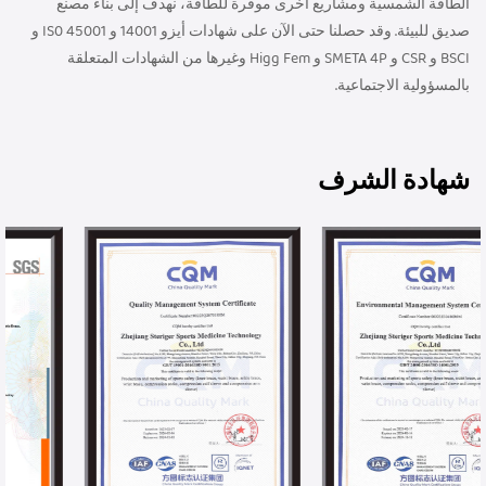
الطاقة الشمسية ومشاريع أخرى موفرة للطاقة، نهدف إلى بناء مصنع
صديق للبيئة. وقد حصلنا حتى الآن على شهادات أيزو 14001 و IS0 45001 و
BSCI و CSR و SMETA 4P و Higg Fem وغيرها من الشهادات المتعلقة
بالمسؤولية الاجتماعية.
شهادة الشرف