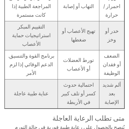
احمرار /
التهاب أو إصابة
المراجعة الطبية إذا
حرارة
كانت مستمرة
التقييم المبكر
خدر أو
تهيج الأعصاب أو
استراتيجيات حماية
وخز
ضغطها
الأعصاب
الضعف
برنامج القوة والتنسيق.
تورط العضلات
أو فقدان
الدعم الوقائي إذا لزم
أو الأعصاب
الوظيفة
الأمر
ألم شديد
احتمالية حدوث
بعد
كسر أو تلف كبير
عناية طبية عاجلة
الإصابة
في الأربطة
متى تطلب الرعاية العاجلة
يُنصح بالحصول على رعاية طبية فورية في حالة التورم